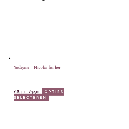
Yodeyma – Nicolás for her
€
8,50
-
€
32,00
OPTIES
SELECTEREN