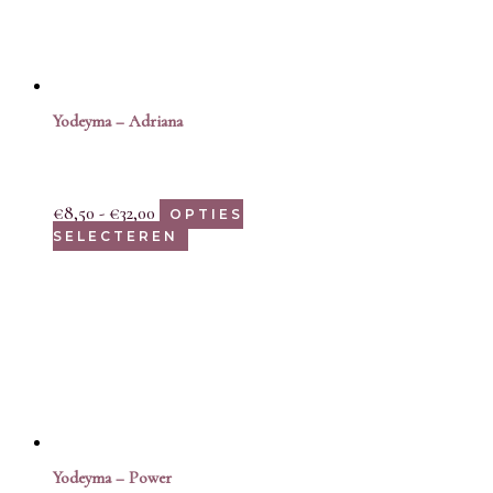
Yodeyma – Adriana
€
8,50
-
€
32,00
OPTIES
SELECTEREN
Yodeyma – Power