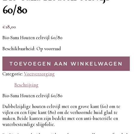
60/80
€
18,00
Bio-Sana Houten eeltvijl 60/80
Beschikbaarheid:
Op voorraad
TOEVOEGEN AAN WINKELWAGEN
Categorie:
Voetverzorging
Beschrijving
Bio-Sana Houten eeltvijl 60/80
Dubbelzijdige houten eeltvijl met een grove kant (60) om te
vijlen en een fijne kant (80) om de verhoornde huid glad te
maken. Beide kanten zijn bedekt met een anti-bacteriële en
waterbestendige slijpfolie.